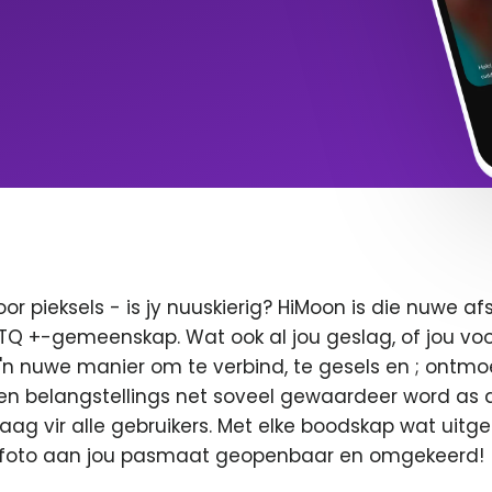
oor pieksels - is jy nuuskierig? HiMoon is die nuwe 
BTQ +-gemeenskap. Wat ook al jou geslag, of jou voor
 'n nuwe manier om te verbind, te gesels en ; ontmo
en belangstellings net soveel gewaardeer word as di
 vaag vir alle gebruikers. Met elke boodskap wat uitge
u foto aan jou pasmaat geopenbaar en omgekeerd!