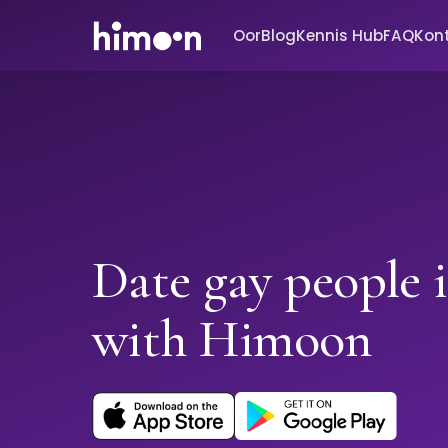
Oor
Blog
Kennis Hub
FAQ
Kon
Date gay people i
with Himoon