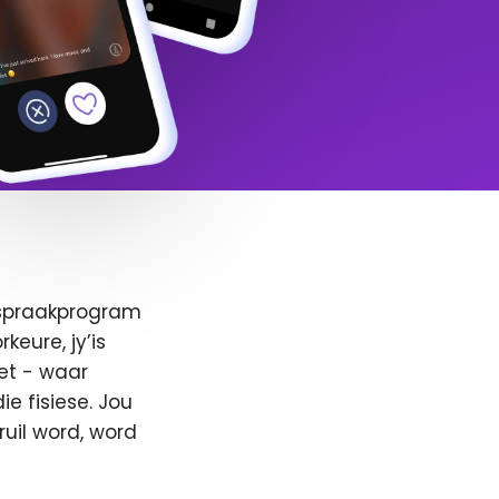
afspraakprogram
keure, jy’is
et - waar
e fisiese. Jou
ruil word, word