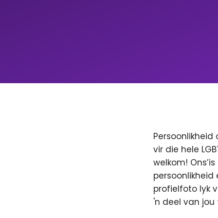
Persoonlikheid 
vir die hele LG
welkom! Ons’is
persoonlikheid 
profielfoto lyk
'n deel van jo