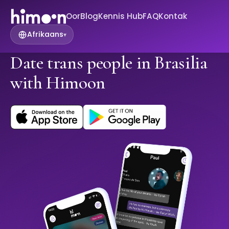
Oor
Blog
Kennis Hub
FAQ
Kontak
Afrikaans
▾
Date trans people in Brasilia
with Himoon