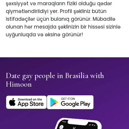
şəxsiyyət və maraqların fiziki olduğu qədər
qiymətləndirildiyi yer. Profil şəkliniz bütün
istifadəçilər üçün bulanıq görünür. Mübadilə
olunan hər mesajda şəklinizin bir hissəsi sizinlə
uyğunluqda və əksinə görünür!
Date gay people in Brasilia with
Himoon