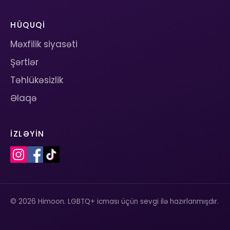
HÜQUQI
Məxfilik siyasəti
Şərtlər
Təhlükəsizlik
Əlaqə
İZLƏYIN
© 2026 Himoon. LGBTQ+ icması üçün sevgi ilə hazırlanmışdır.