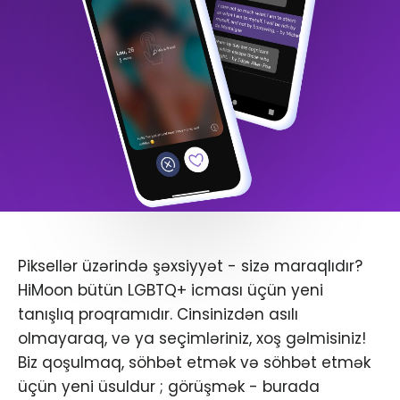
Piksellər üzərində şəxsiyyət - sizə maraqlıdır?
HiMoon bütün LGBTQ+ icması üçün yeni
tanışlıq proqramıdır. Cinsinizdən asılı
olmayaraq, və ya seçimləriniz, xoş gəlmisiniz!
Biz qoşulmaq, söhbət etmək və söhbət etmək
üçün yeni üsuldur ; görüşmək - burada