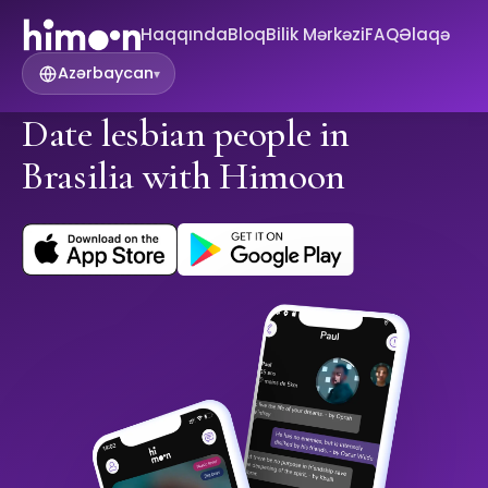
Haqqında
Bloq
Bilik Mərkəzi
FAQ
Əlaqə
Azərbaycan
▾
Date lesbian people in
Brasilia with Himoon