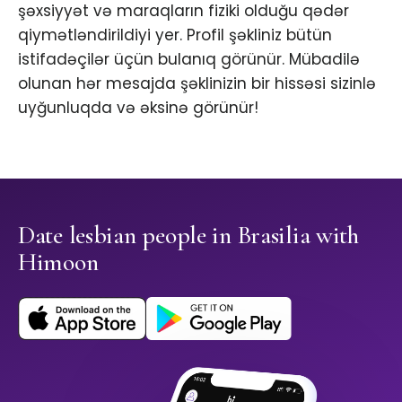
şəxsiyyət və maraqların fiziki olduğu qədər
qiymətləndirildiyi yer. Profil şəkliniz bütün
istifadəçilər üçün bulanıq görünür. Mübadilə
olunan hər mesajda şəklinizin bir hissəsi sizinlə
uyğunluqda və əksinə görünür!
Date lesbian people in Brasilia with
Himoon