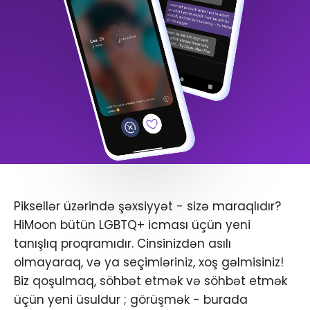
Piksellər üzərində şəxsiyyət - sizə maraqlıdır?
HiMoon bütün LGBTQ+ icması üçün yeni
tanışlıq proqramıdır. Cinsinizdən asılı
olmayaraq, və ya seçimləriniz, xoş gəlmisiniz!
Biz qoşulmaq, söhbət etmək və söhbət etmək
üçün yeni üsuldur ; görüşmək - burada