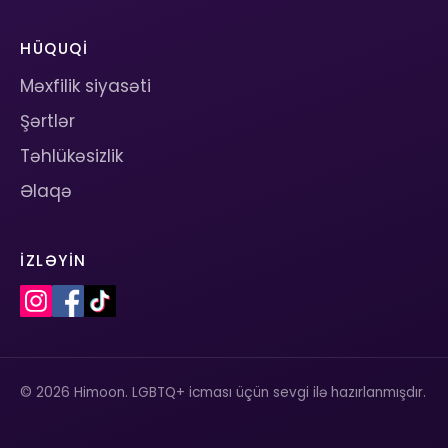
HÜQUQI
Məxfilik siyasəti
Şərtlər
Təhlükəsizlik
Əlaqə
İZLƏYIN
© 2026 Himoon. LGBTQ+ icması üçün sevgi ilə hazırlanmışdır.