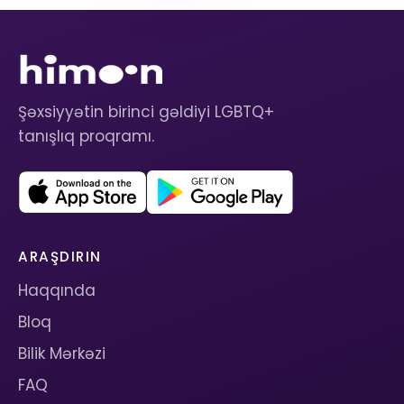
Şəxsiyyətin birinci gəldiyi LGBTQ+
tanışlıq proqramı.
ARAŞDIRIN
Haqqında
Bloq
Bilik Mərkəzi
FAQ