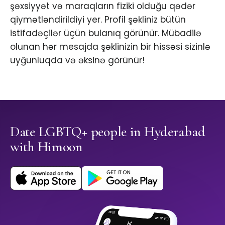
şəxsiyyət və maraqların fiziki olduğu qədər
qiymətləndirildiyi yer. Profil şəkliniz bütün
istifadəçilər üçün bulanıq görünür. Mübadilə
olunan hər mesajda şəklinizin bir hissəsi sizinlə
uyğunluqda və əksinə görünür!
Date LGBTQ+ people in Hyderabad
with Himoon