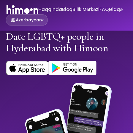
Haqqında
Bloq
Bilik Mərkəzi
FAQ
Əlaqə
Azərbaycan
▾
Date LGBTQ+ people in
Hyderabad with Himoon