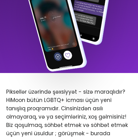
Piksellər üzərində şəxsiyyət - sizə maraqlıdır?
HiMoon bütün LGBTQ+ icması üçün yeni
tanışlıq proqramıdır. Cinsinizdən asılı
olmayaraq, və ya seçimləriniz, xoş gəlmisiniz!
Biz qoşulmaq, söhbət etmək və söhbət etmək
üçün yeni üsuldur ; görüşmək - burada