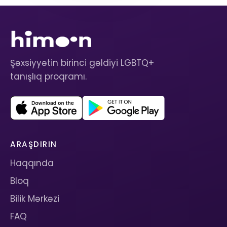
Şəxsiyyətin birinci gəldiyi LGBTQ+
tanışlıq proqramı.
ARAŞDIRIN
Haqqında
Bloq
Bilik Mərkəzi
FAQ