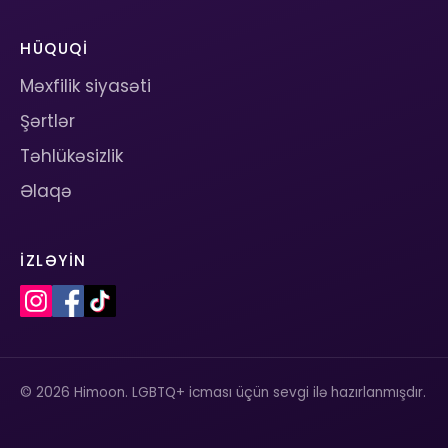
HÜQUQI
Məxfilik siyasəti
Şərtlər
Təhlükəsizlik
Əlaqə
İZLƏYIN
© 2026 Himoon. LGBTQ+ icması üçün sevgi ilə hazırlanmışdır.