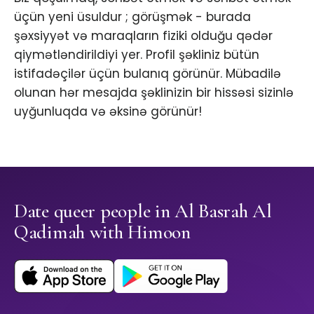
üçün yeni üsuldur ; görüşmək - burada
şəxsiyyət və maraqların fiziki olduğu qədər
qiymətləndirildiyi yer. Profil şəkliniz bütün
istifadəçilər üçün bulanıq görünür. Mübadilə
olunan hər mesajda şəklinizin bir hissəsi sizinlə
uyğunluqda və əksinə görünür!
Date queer people in Al Basrah Al
Qadimah with Himoon