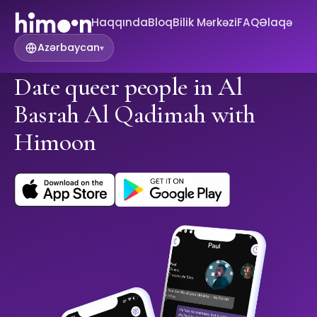
Haqqında
Bloq
Bilik Mərkəzi
FAQ
Əlaqə
Azərbaycan
▾
Date queer people in Al
Basrah Al Qadimah with
Himoon