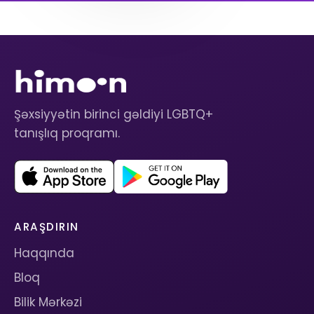
Şəxsiyyətin birinci gəldiyi LGBTQ+
tanışlıq proqramı.
ARAŞDIRIN
Haqqında
Bloq
Bilik Mərkəzi