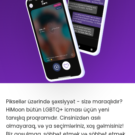
Piksellər üzərində şəxsiyyət - sizə maraqlıdır?
HiMoon bütün LGBTQ+ icması üçün yeni
tanışlıq proqramıdır. Cinsinizdən asılı
olmayaraq, və ya seçimləriniz, xoş gəlmisiniz!
Biz qoşulmaq, söhbət etmək və söhbət etmək