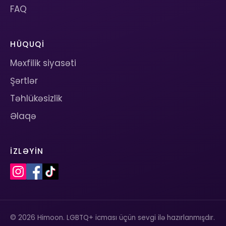
FAQ
HÜQUQI
Məxfilik siyasəti
Şərtlər
Təhlükəsizlik
Əlaqə
İZLƏYIN
© 2026 Himoon. LGBTQ+ icması üçün sevgi ilə hazırlanmışdır.