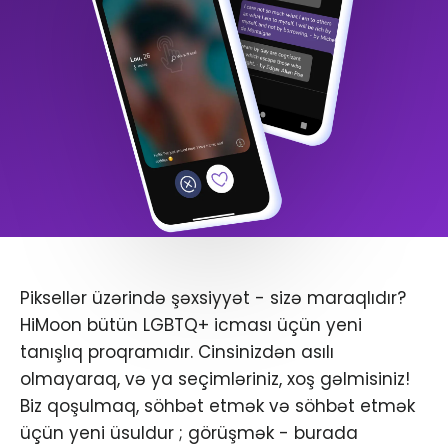
Piksellər üzərində şəxsiyyət - sizə maraqlıdır?
HiMoon bütün LGBTQ+ icması üçün yeni
tanışlıq proqramıdır. Cinsinizdən asılı
olmayaraq, və ya seçimləriniz, xoş gəlmisiniz!
Biz qoşulmaq, söhbət etmək və söhbət etmək
üçün yeni üsuldur ; görüşmək - burada