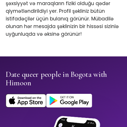
şəxsiyyət və maraqların fiziki olduğu qədər
qiymətləndirildiyi yer. Profil şəkliniz bütün
istifadəçilər üçün bulanıq görünür. Mübadilə
olunan hər mesajda şəklinizin bir hissəsi sizinlə
uyğunluqda və əksinə görünür!
Date queer people in Bogota with
Himoon