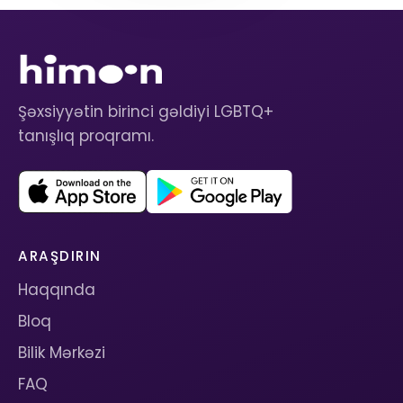
Şəxsiyyətin birinci gəldiyi LGBTQ+
tanışlıq proqramı.
ARAŞDIRIN
Haqqında
Bloq
Bilik Mərkəzi
FAQ