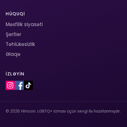
HÜQUQI
Məxfilik siyasəti
Şərtlər
Təhlükəsizlik
Əlaqə
İZLƏYIN
© 2026 Himoon. LGBTQ+ icması üçün sevgi ilə hazırlanmışdır.