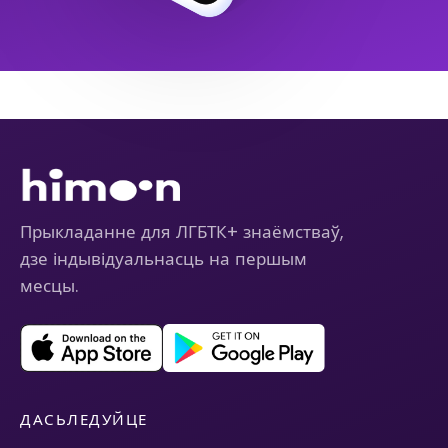
Прыкладанне для ЛГБТК+ знаёмстваў,
дзе індывідуальнасць на першым
месцы.
ДАСЬЛЕДУЙЦЕ