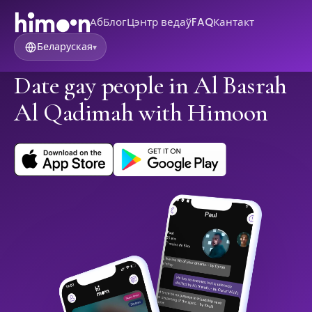
Аб
Блог
Цэнтр ведаў
FAQ
Кантакт
Беларуская
▾
Date gay people in Al Basrah
Al Qadimah with Himoon