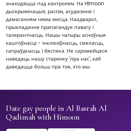
знаходзіцца пад кантролем. На Himoon
дыскрымінацыя, расізм, асуджэнне і
дамаганням няма месца. Наадварот,
прыкладанне прапагандуе павагу і
талерантнасць. Нашы чатыры асноўныя
каштоўнасці - інклюзіўнасць, смеласць,
сапраўднасць і бяспека. Не саромейцеся
наведаць нашу старонку 'пра нас', каб
даведацца больш пра тое, хто мы.
Date gay people in Al Basrah Al
Qadimah with Himoon