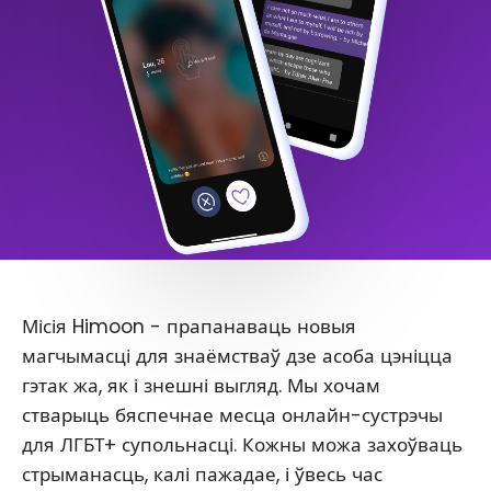
Місія Himoon - прапанаваць новыя
магчымасці для знаёмстваў дзе асоба цэніцца
гэтак жа, як і знешні выгляд. Мы хочам
стварыць бяспечнае месца онлайн-сустрэчы
для ЛГБТ+ супольнасці. Кожны можа захоўваць
стрыманасць, калі пажадае, і ўвесь час