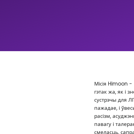
Місія Himoon -
гэтак жа, як і
сустрэчы для Л
пажадае, і ўве
расізм, асуджэ
павагу і талер
смеласць, сапр