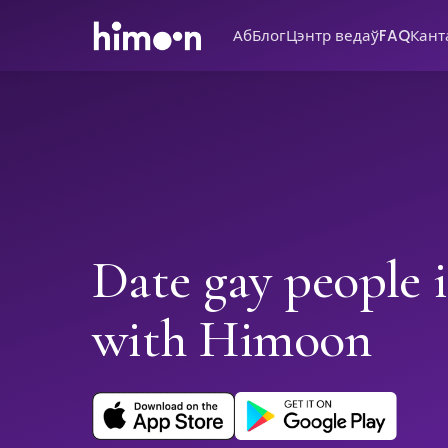
Аб
Блог
Цэнтр ведаў
FAQ
Кант
Date gay people i
with Himoon