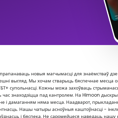
 прапанаваць новыя магчымасці для знаёмстваў дзе
 знешні выгляд. Мы хочам стварыць бяспечнае месца 
ГБТ+ супольнасці. Кожны можа захоўваць стрыманасц
сь час знаходзіцца пад кантролем. На Himoon дыскр
нне і дамаганням няма месца. Наадварот, прыклада
антнасць. Нашы чатыры асноўныя каштоўнасці - інкл
аўднасць і бяспека. Не саромейцеся наведаць нашу 