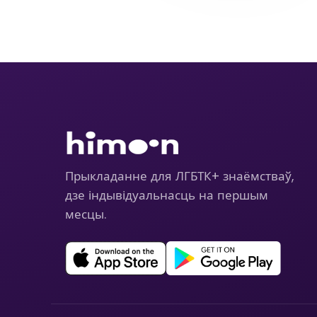
Прыкладанне для ЛГБТК+ знаёмстваў,
дзе індывідуальнасць на першым
месцы.