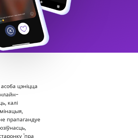
 асоба цэніцца
онлайн-
ь, калі
ымінацыя,
нне прапагандуе
юзіўнасць,
старонку 'пра