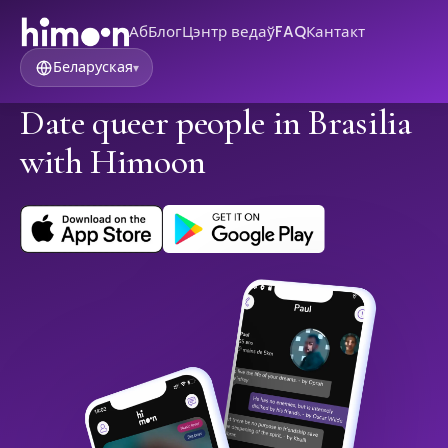
Аб
Блог
Цэнтр ведаў
FAQ
Кантакт
Беларуская
▾
Date queer people in Brasilia
with Himoon