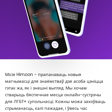
Місія Himoon - прапанаваць новыя
магчымасці для знаёмстваў дзе асоба цэніцца
гэтак жа, як і знешні выгляд. Мы хочам
стварыць бяспечнае месца онлайн-сустрэчы
для ЛГБТ+ супольнасці. Кожны можа захоўваць
стрыманасць, калі пажадае, і ўвесь час