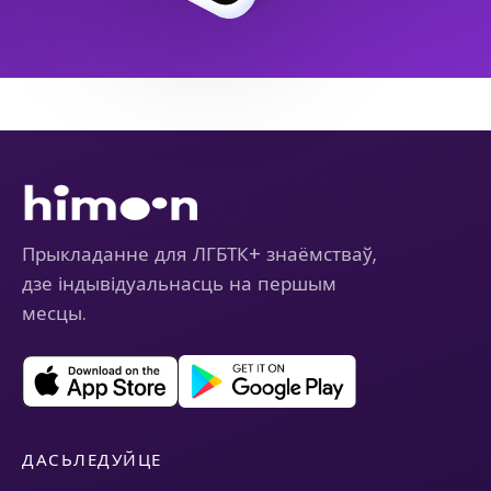
Прыкладанне для ЛГБТК+ знаёмстваў,
дзе індывідуальнасць на першым
месцы.
ДАСЬЛЕДУЙЦЕ