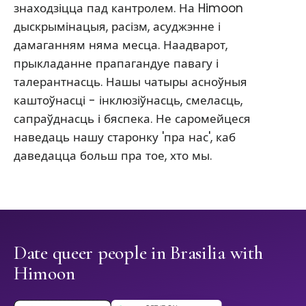
знаходзіцца пад кантролем. На Himoon
дыскрымінацыя, расізм, асуджэнне і
дамаганням няма месца. Наадварот,
прыкладанне прапагандуе павагу і
талерантнасць. Нашы чатыры асноўныя
каштоўнасці - інклюзіўнасць, смеласць,
сапраўднасць і бяспека. Не саромейцеся
наведаць нашу старонку 'пра нас', каб
даведацца больш пра тое, хто мы.
Date queer people in Brasilia with
Himoon