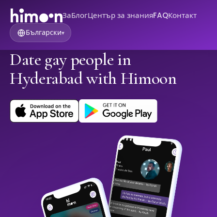
За
Блог
Център за знания
FAQ
Контакт
Български
▾
Date gay people in
Hyderabad with Himoon