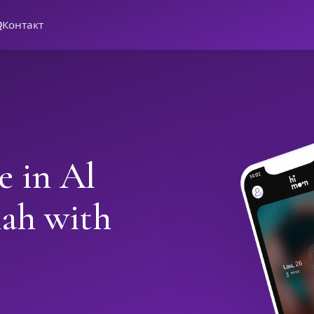
Q
Контакт
e in Al
ah with