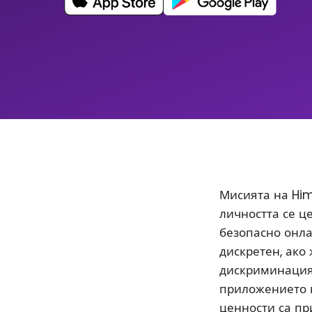
Мисията на Him
личността се ц
безопасно онла
дискретен, ако
дискриминацият
приложението 
ценности са пр