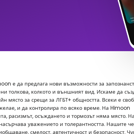
oon е да предлага нови възможности за запознанс
ени толкова, колкото и външният вид. Искаме да съ
йн място за срещи за ЛГБТ+ общността. Всеки е сво
 желае, и да контролира по всяко време. На Himoon
а, расизмът, осъждането и тормозът няма място. Н
насърчава уважението и толерантността. Нашите ч
иобщаване, смелост, автентичност и безопасност. Чу