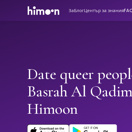
За
Блог
Център за знания
FA
Date queer peopl
Basrah Al Qadim
Himoon