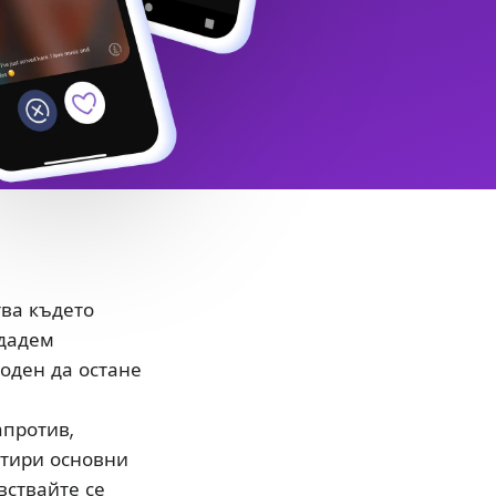
тва където
здадем
боден да остане
апротив,
етири основни
вствайте се