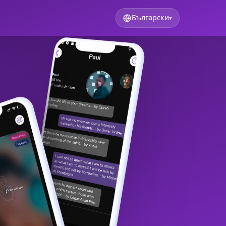
Български
▾