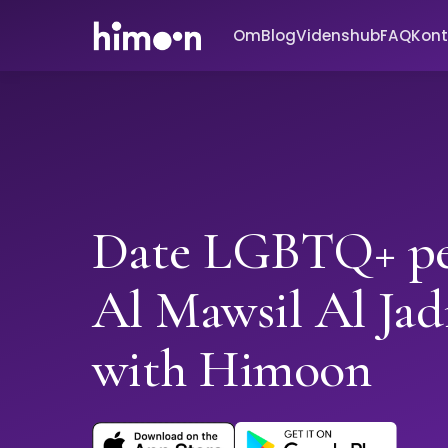
Om
Blog
Videnshub
FAQ
Kont
Date LGBTQ+ pe
Al Mawsil Al Jad
with Himoon