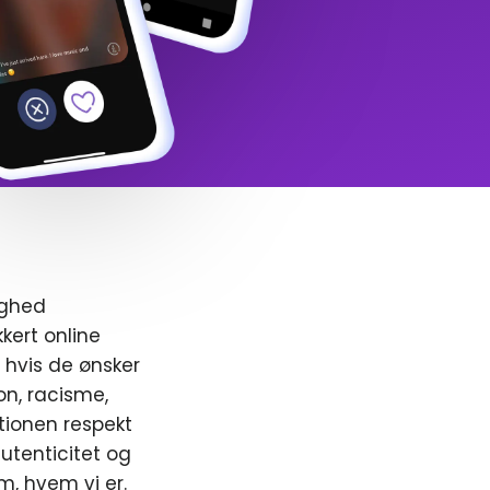
ighed
kert online
, hvis de ønsker
ion, racisme,
ionen respekt
utenticitet og
m, hvem vi er.