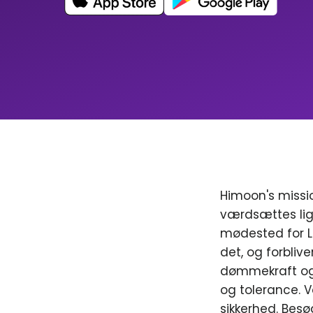
Himoon's missio
værdsættes lig
mødested for LGB
det, og forblive
dømmekraft og 
og tolerance. V
sikkerhed. Besø