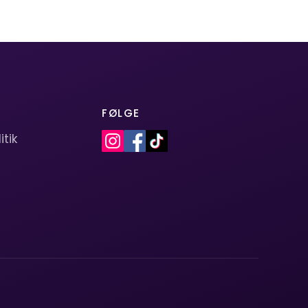
FØLGE
itik