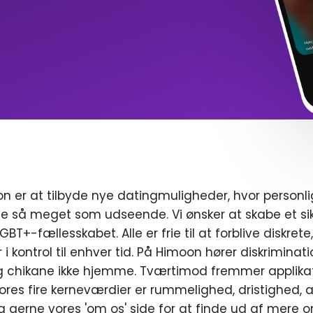
n er at tilbyde nye datingmuligheder, hvor personl
e så meget som udseende. Vi ønsker at skabe et sik
T+-fællesskabet. Alle er frie til at forblive diskrete
r i kontrol til enhver tid. På Himoon hører diskriminat
chikane ikke hjemme. Tværtimod fremmer applikat
ores fire kerneværdier er rummelighed, dristighed, a
g gerne vores 'om os' side for at finde ud af mere o