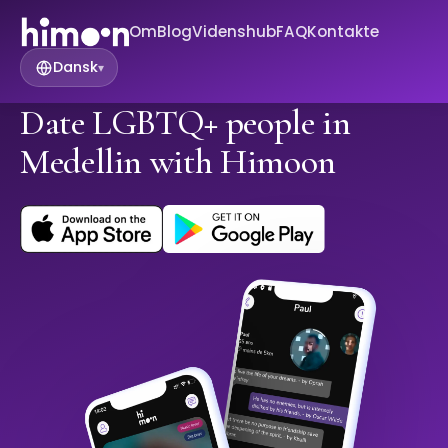
Om
Blog
Videnshub
FAQ
Kontakte
Dansk
▾
Date LGBTQ+ people in
Medellin with Himoon