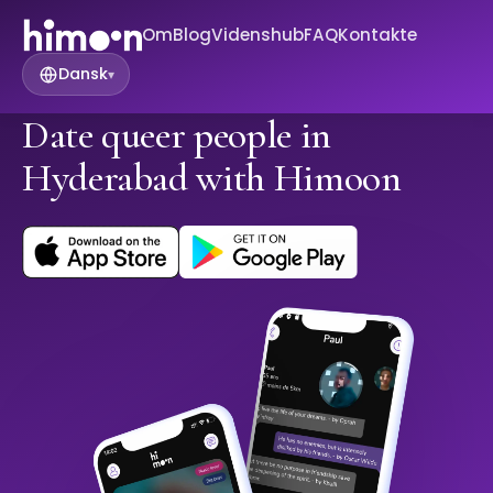
Om
Blog
Videnshub
FAQ
Kontakte
Dansk
▾
Date queer people in
Hyderabad with Himoon