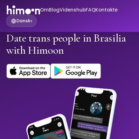
Om
Blog
Videnshub
FAQ
Kontakte
Dansk
▾
Date trans people in Brasilia
with Himoon