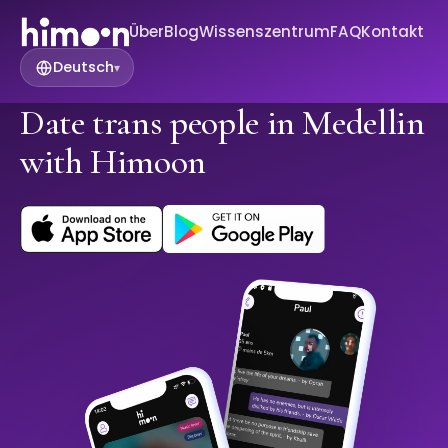
Über
Blog
Wissenszentrum
FAQ
Kontakt
Deutsch
▾
Date trans people in Medellin
with Himoon