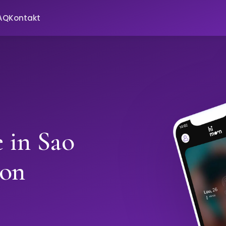
AQ
Kontakt
e in Sao
oon