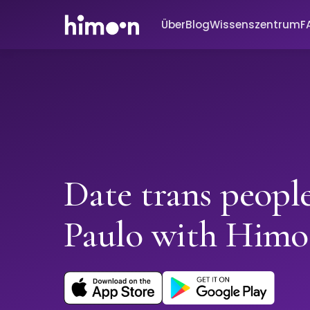
Über
Blog
Wissenszentrum
F
Date trans peopl
Paulo with Him