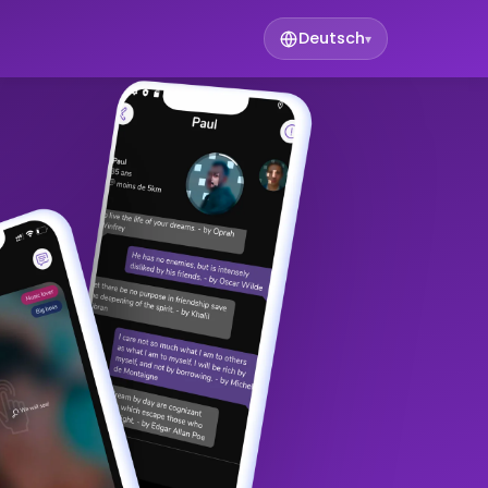
Deutsch
▾