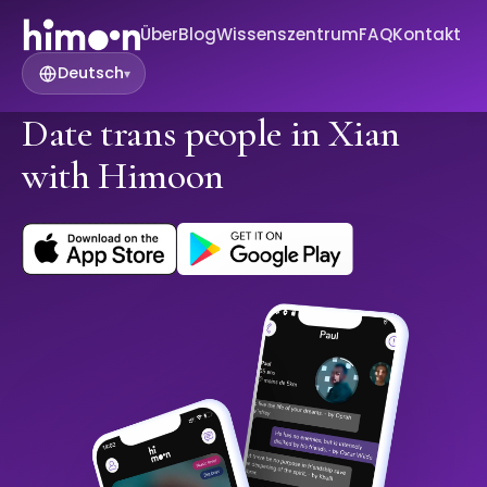
Über
Blog
Wissenszentrum
FAQ
Kontakt
Deutsch
▾
Date trans people in Xian
with Himoon