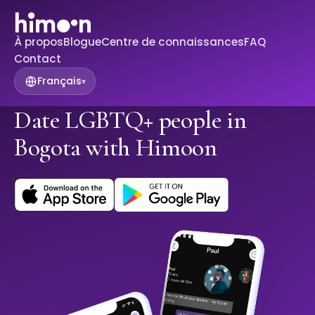
À propos
Blogue
Centre de connaissances
FAQ
Contact
Français
▾
Date LGBTQ+ people in
Bogota with Himoon