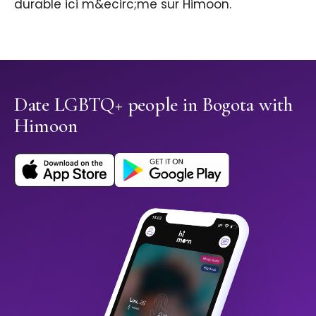
durable ici m&ecirc;me sur Himoon.
Date LGBTQ+ people in Bogota with
Himoon