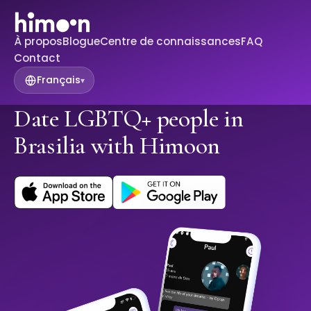
À propos
Blogue
Centre de connaissances
FAQ
Contact
Français
▾
Date LGBTQ+ people in
Brasilia with Himoon