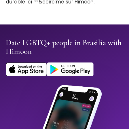
durable ici m&ecirc;me sur Himoon.
Date LGBTQ+ people in Brasilia with
Himoon