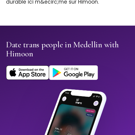
durable ici m&ecirc;me sur Himoon.
Date trans people in Medellin with
Himoon