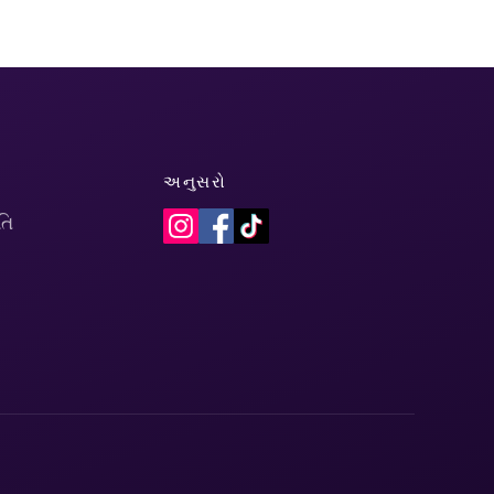
અનુસરો
તિ