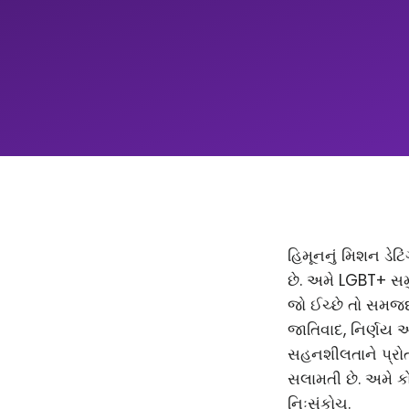
હિમૂનનું મિશન ડેટિ
છે. અમે LGBT+ સમ
જો ઈચ્છે તો સમજદાર
જાતિવાદ, નિર્ણય 
સહનશીલતાને પ્રોત્
સલામતી છે. અમે કો
નિઃસંકોચ.