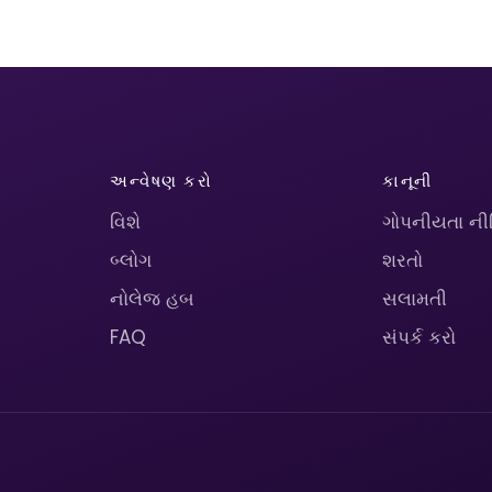
અન્વેષણ કરો
કાનૂની
વિશે
ગોપનીયતા ની
બ્લોગ
શરતો
નોલેજ હબ
સલામતી
FAQ
સંપર્ક કરો