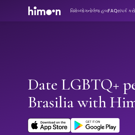
વિશે
બ્લોગ
નોલેજ હબ
FAQ
સંપર્ક કર
Date LGBTQ+ pe
Brasilia with Hi