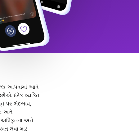
 મૂલ્ય આપવામાં આવે
ીએ. દરેક વ્યક્તિ
મૂન પર ભેદભાવ,
દર અને
, અધિકૃતતા અને
કાત લેવા માટે