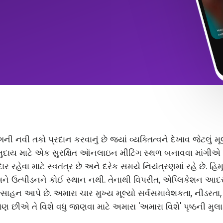
ંગની નવી તકો પ્રદાન કરવાનું છે જ્યાં વ્યક્તિત્વને દેખાવ જેટલું
ુદાય માટે એક સુરક્ષિત ઑનલાઇન મીટિંગ સ્થળ બનાવવા માંગીએ છ
 રહેવા માટે સ્વતંત્ર છે અને દરેક સમયે નિયંત્રણમાં રહે છે. હિ
અને ઉત્પીડનને કોઈ સ્થાન નથી. તેનાથી વિપરીત, એપ્લિકેશન આ
સાહન આપે છે. અમારા ચાર મુખ્ય મૂલ્યો સર્વસમાવેશકતા, નીડરતા
ણ છીએ તે વિશે વધુ જાણવા માટે અમારા 'અમારા વિશે' પૃષ્ઠની મુલા