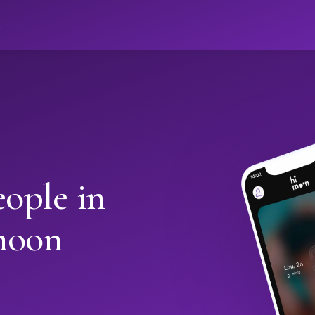
ો
ople in
moon