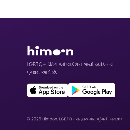
LGBTQ+ ડેટિંગ એપ્લિકેશન જ્યાં વ્યક્તિત્વ
પ્રથમ આવે છે.
© 2026 Himoon. LGBTQ+ સમુદાય માટે પ્રેમથી બનાવેલ.