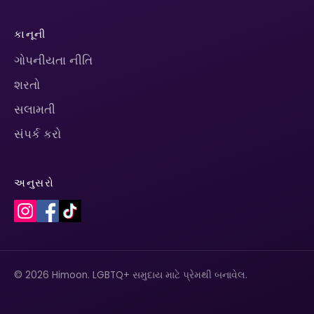
કાનૂની
ગોપનીયતા નીતિ
શરતો
સલામતી
સંપર્ક કરો
અનુસરો
© 2026 Himoon. LGBTQ+ સમુદાય માટે પ્રેમથી બનાવેલ.