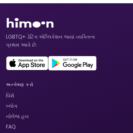
LGBTQ+ ડેટિંગ એપ્લિકેશન જ્યાં વ્યક્તિત્વ
પ્રથમ આવે છે.
અન્વેષણ કરો
વિશે
બ્લોગ
નોલેજ હબ
FAQ