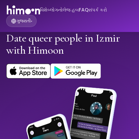
વિશે
બ્લોગ
નોલેજ હબ
FAQ
સંપર્ક કરો
ગુજરાતી
▾
Date queer people in Izmir
with Himoon