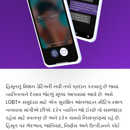
હિમૂનનું મિશન ડેટિંગની નવી તકો પ્રદાન કરવાનું છે જ્યાં
વ્યક્તિત્વને દેખાવ જેટલું મૂલ્ય આપવામાં આવે છે. અમે
LGBT+ સમુદાય માટે એક સુરક્ષિત ઑનલાઇન મીટિંગ સ્થળ
બનાવવા માંગીએ છીએ. દરેક વ્યક્તિ જો ઈચ્છે તો સમજદાર
રહેવા માટે સ્વતંત્ર છે અને દરેક સમયે નિયંત્રણમાં રહે છે.
હિમૂન પર ભેદભાવ, જાતિવાદ, નિર્ણય અને ઉત્પીડનને કોઈ