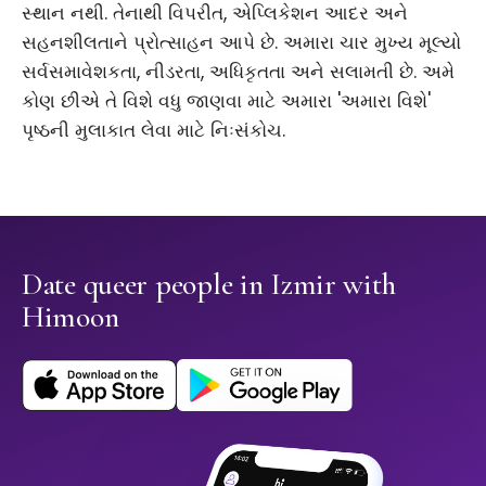
સ્થાન નથી. તેનાથી વિપરીત, એપ્લિકેશન આદર અને
સહનશીલતાને પ્રોત્સાહન આપે છે. અમારા ચાર મુખ્ય મૂલ્યો
સર્વસમાવેશકતા, નીડરતા, અધિકૃતતા અને સલામતી છે. અમે
કોણ છીએ તે વિશે વધુ જાણવા માટે અમારા 'અમારા વિશે'
પૃષ્ઠની મુલાકાત લેવા માટે નિઃસંકોચ.
Date queer people in Izmir with
Himoon