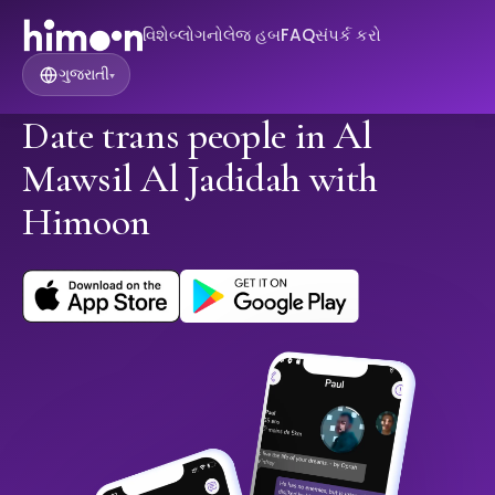
વિશે
બ્લોગ
નોલેજ હબ
FAQ
સંપર્ક કરો
ગુજરાતી
▾
Date trans people in Al
Mawsil Al Jadidah with
Himoon