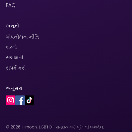
FAQ
કાનૂની
ગોપનીયતા નીતિ
શરતો
સલામતી
સંપર્ક કરો
અનુસરો
© 2026 Himoon. LGBTQ+ સમુદાય માટે પ્રેમથી બનાવેલ.