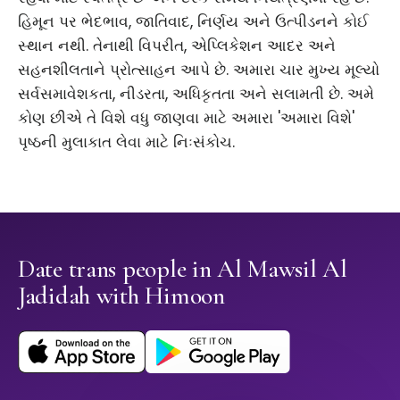
હિમૂન પર ભેદભાવ, જાતિવાદ, નિર્ણય અને ઉત્પીડનને કોઈ
સ્થાન નથી. તેનાથી વિપરીત, એપ્લિકેશન આદર અને
સહનશીલતાને પ્રોત્સાહન આપે છે. અમારા ચાર મુખ્ય મૂલ્યો
સર્વસમાવેશકતા, નીડરતા, અધિકૃતતા અને સલામતી છે. અમે
કોણ છીએ તે વિશે વધુ જાણવા માટે અમારા 'અમારા વિશે'
પૃષ્ઠની મુલાકાત લેવા માટે નિઃસંકોચ.
Date trans people in Al Mawsil Al
Jadidah with Himoon