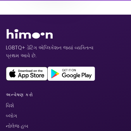
LGBTQ+ ડેટિંગ એપ્લિકેશન જ્યાં વ્યક્તિત્વ
પ્રથમ આવે છે.
અન્વેષણ કરો
વિશે
બ્લોગ
નોલેજ હબ