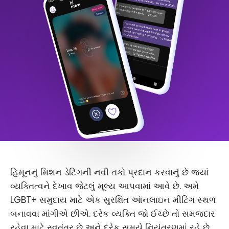
હિમૂનનું મિશન ડેટિંગની નવી તકો પ્રદાન કરવાનું છે જ્યાં
વ્યક્તિત્વને દેખાવ જેટલું મૂલ્ય આપવામાં આવે છે. અમે
LGBT+ સમુદાય માટે એક સુરક્ષિત ઑનલાઇન મીટિંગ સ્થળ
બનાવવા માંગીએ છીએ. દરેક વ્યક્તિ જો ઈચ્છે તો સમજદાર
રહેવા માટે સ્વતંત્ર છે અને દરેક સમયે નિયંત્રણમાં રહે છે.