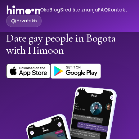
Oko
Blog
Središte znanja
FAQ
Kontakt
Hrvatski
▾
Date gay people in Bogota
with Himoon