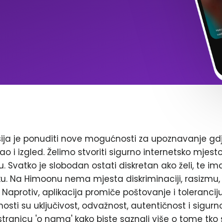
ja je ponuditi nove mogućnosti za upoznavanje gd
ao i izgled. Želimo stvoriti sigurno internetsko mjest
. Svatko je slobodan ostati diskretan ako želi, te im
. Na Himoonu nema mjesta diskriminaciji, rasizmu, 
Naprotiv, aplikacija promiče poštovanje i toleranciju
nosti su uključivost, odvažnost, autentičnost i sigurn
stranicu 'o nama' kako biste saznali više o tome tko