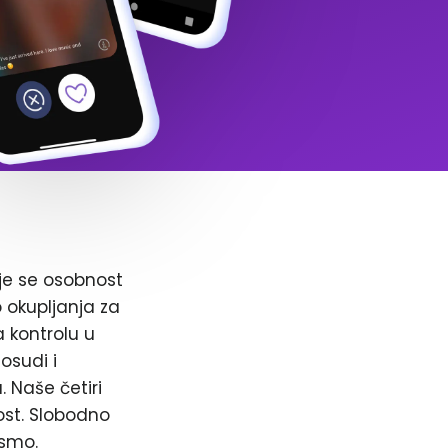
je se osobnost
o okupljanja za
a kontrolu u
osudi i
. Naše četiri
ost. Slobodno
 smo.