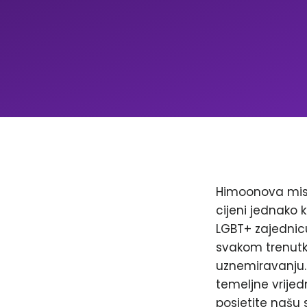
Himoonova misi
cijeni jednako k
LGBT+ zajednicu
svakom trenutku
uznemiravanju. 
temeljne vrijed
posjetite našu 