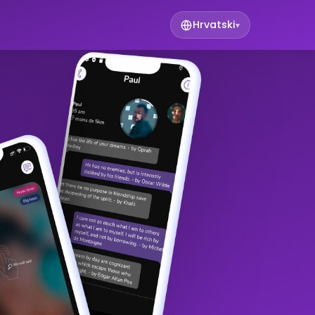
Hrvatski
▾