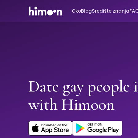
Oko
Blog
Središte znanja
FA
Date gay people 
with Himoon