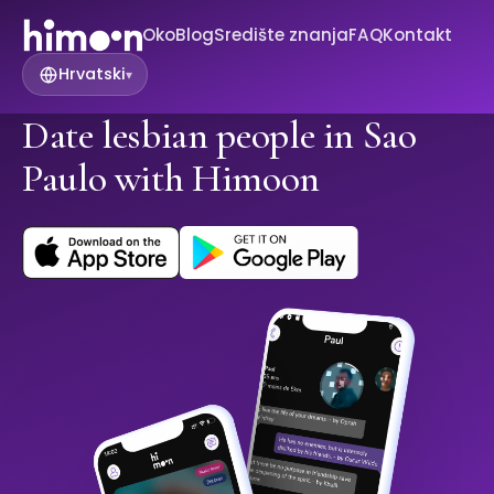
Oko
Blog
Središte znanja
FAQ
Kontakt
Hrvatski
▾
Date lesbian people in Sao
Paulo with Himoon