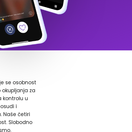
je se osobnost
o okupljanja za
a kontrolu u
osudi i
. Naše četiri
ost. Slobodno
 smo.