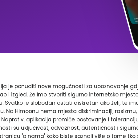
ja je ponuditi nove mogućnosti za upoznavanje gd
ao i izgled. Želimo stvoriti sigurno internetsko mjest
. Svatko je slobodan ostati diskretan ako želi, te im
. Na Himoonu nema mjesta diskriminaciji, rasizmu, 
Naprotiv, aplikacija promiče poštovanje i toleranciju
nosti su uključivost, odvažnost, autentičnost i sigurn
stranicu 'o nama' kako biste saznali više o tome tko