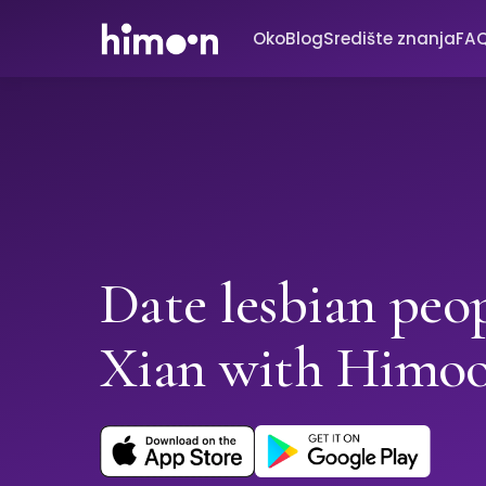
Oko
Blog
Središte znanja
FA
Date lesbian peop
Xian with Himo