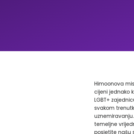
Himoonova misi
cijeni jednako k
LGBT+ zajednicu
svakom trenutku
uznemiravanju. 
temeljne vrijed
posjetite našu 