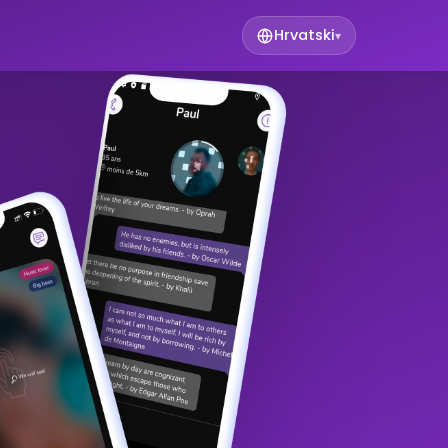
Hrvatski
▾