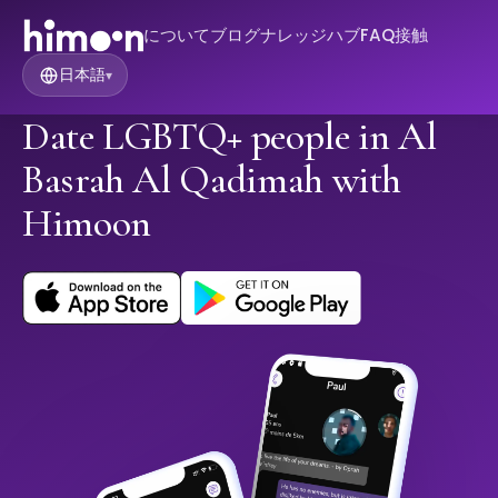
について
ブログ
ナレッジハブ
FAQ
接触
日本語
▾
Date LGBTQ+ people in Al
Basrah Al Qadimah with
Himoon