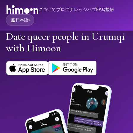
について
ブログ
ナレッジハブ
FAQ
接触
日本語
▾
Date queer people in Urumqi
with Himoon