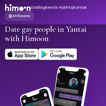
Oor
Blog
Kennis Hub
FAQ
Kontak
Afrikaans
▾
Date gay people in Yantai
with Himoon