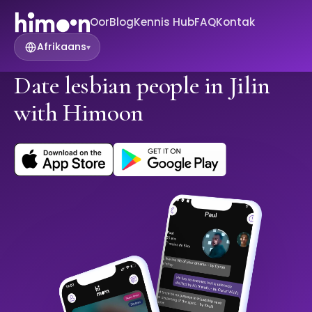
Oor
Blog
Kennis Hub
FAQ
Kontak
Afrikaans
▾
Date lesbian people in Jilin
with Himoon