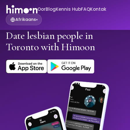
Oor
Blog
Kennis Hub
FAQ
Kontak
Afrikaans
▾
Date lesbian people in
Toronto with Himoon