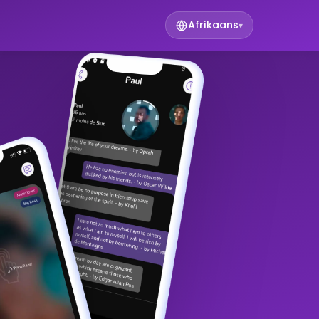
Afrikaans
▾