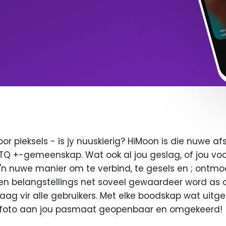
oor pieksels - is jy nuuskierig? HiMoon is die nuwe 
BTQ +-gemeenskap. Wat ook al jou geslag, of jou voor
 'n nuwe manier om te verbind, te gesels en ; ontmo
en belangstellings net soveel gewaardeer word as di
 vaag vir alle gebruikers. Met elke boodskap wat uitge
u foto aan jou pasmaat geopenbaar en omgekeerd!