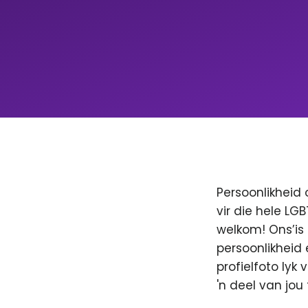
Persoonlikheid 
vir die hele LG
welkom! Ons’is
persoonlikheid 
profielfoto lyk
'n deel van jo