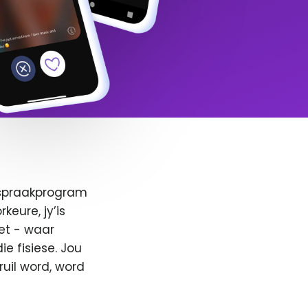
afspraakprogram
keure, jy’is
et - waar
e fisiese. Jou
ruil word, word