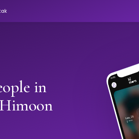
tak
ople in
h Himoon