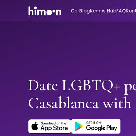
Oor
Blog
Kennis Hub
FAQ
Kon
Date LGBTQ+ pe
Casablanca wit