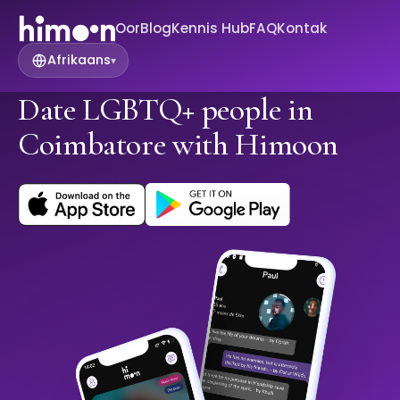
Oor
Blog
Kennis Hub
FAQ
Kontak
Afrikaans
▾
Date LGBTQ+ people in
Coimbatore with Himoon