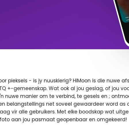
oor pieksels - is jy nuuskierig? HiMoon is die nuwe 
BTQ +-gemeenskap. Wat ook al jou geslag, of jou voor
 'n nuwe manier om te verbind, te gesels en ; ontmo
en belangstellings net soveel gewaardeer word as di
 vaag vir alle gebruikers. Met elke boodskap wat uitge
u foto aan jou pasmaat geopenbaar en omgekeerd!