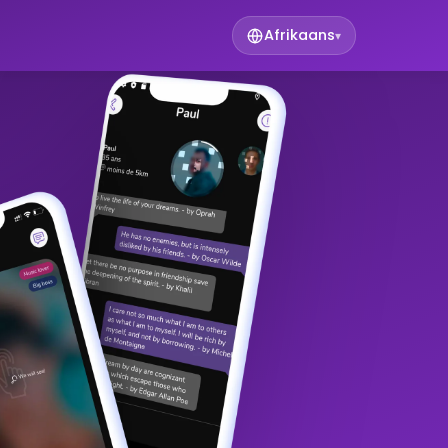
Afrikaans
▾