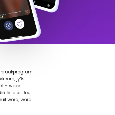
afspraakprogram
keure, jy’is
et - waar
e fisiese. Jou
ruil word, word