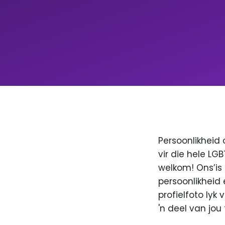
Persoonlikheid 
vir die hele LG
welkom! Ons’is
persoonlikheid 
profielfoto lyk
'n deel van jo