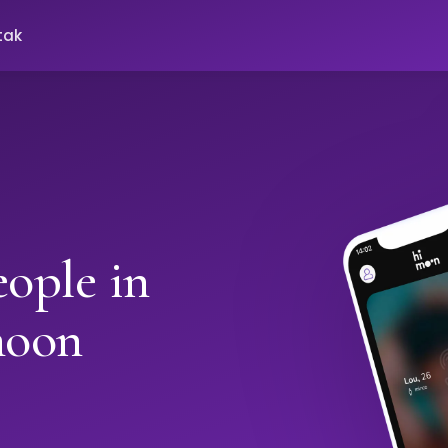
tak
ople in
moon