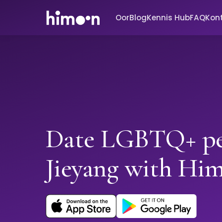
Oor
Blog
Kennis Hub
FAQ
Kon
Date LGBTQ+ pe
Jieyang with Hi