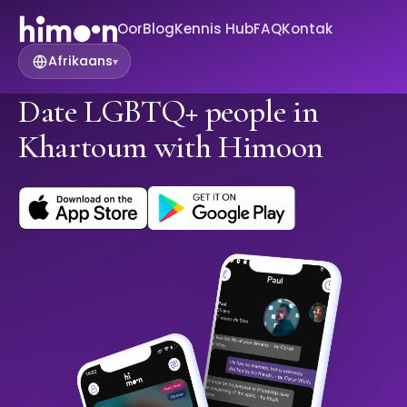
Oor
Blog
Kennis Hub
FAQ
Kontak
Afrikaans
▾
Date LGBTQ+ people in
Khartoum with Himoon