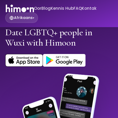
Oor
Blog
Kennis Hub
FAQ
Kontak
Afrikaans
▾
Date LGBTQ+ people in
Wuxi with Himoon