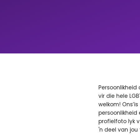
Persoonlikheid 
vir die hele LG
welkom! Ons’is
persoonlikheid 
profielfoto lyk
'n deel van jo