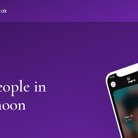
tak
ople in
moon