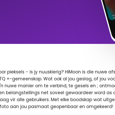
oor pieksels - is jy nuuskierig? HiMoon is die nuwe 
BTQ +-gemeenskap. Wat ook al jou geslag, of jou voor
 'n nuwe manier om te verbind, te gesels en ; ontmo
en belangstellings net soveel gewaardeer word as di
 vaag vir alle gebruikers. Met elke boodskap wat uitge
u foto aan jou pasmaat geopenbaar en omgekeerd!