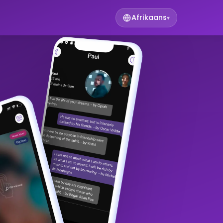
Afrikaans
▾