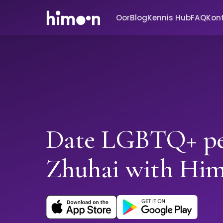
Oor
Blog
Kennis Hub
FAQ
Kon
Date LGBTQ+ pe
Zhuhai with Hi