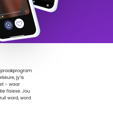
afspraakprogram
keure, jy’is
et - waar
e fisiese. Jou
ruil word, word