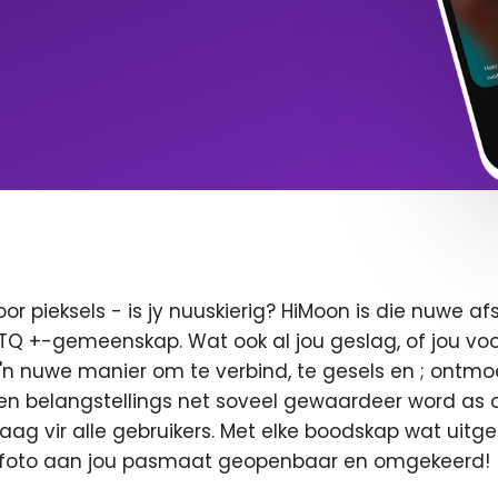
oor pieksels - is jy nuuskierig? HiMoon is die nuwe 
BTQ +-gemeenskap. Wat ook al jou geslag, of jou voor
 'n nuwe manier om te verbind, te gesels en ; ontmo
en belangstellings net soveel gewaardeer word as di
 vaag vir alle gebruikers. Met elke boodskap wat uitge
u foto aan jou pasmaat geopenbaar en omgekeerd!