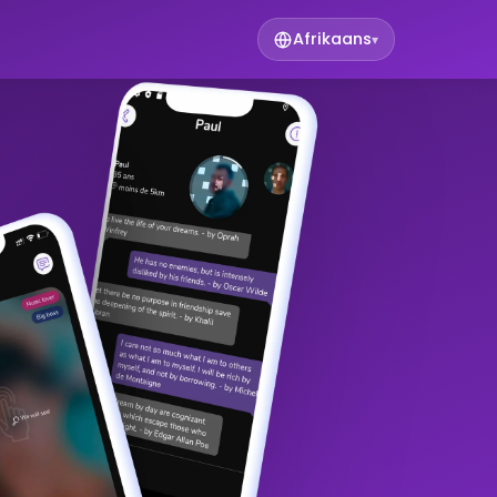
Afrikaans
▾