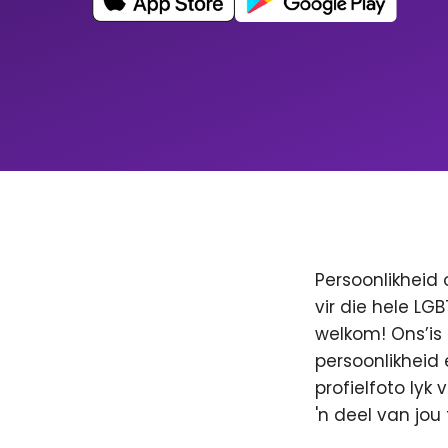
Persoonlikheid 
vir die hele LG
welkom! Ons’is
persoonlikheid 
profielfoto lyk
'n deel van jo