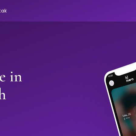
tak
e in
h