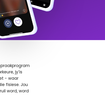
afspraakprogram
keure, jy’is
et - waar
e fisiese. Jou
ruil word, word