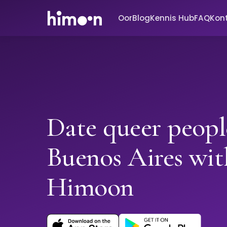
Oor
Blog
Kennis Hub
FAQ
Kon
Date queer peopl
Buenos Aires wit
Himoon