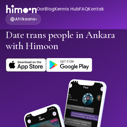
Oor
Blog
Kennis Hub
FAQ
Kontak
Afrikaans
▾
Date trans people in Ankara
with Himoon