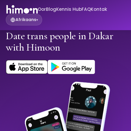
Oor
Blog
Kennis Hub
FAQ
Kontak
Afrikaans
▾
Date trans people in Dakar
with Himoon