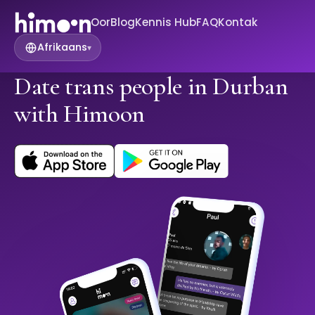
Oor
Blog
Kennis Hub
FAQ
Kontak
Afrikaans
▾
Date trans people in Durban
with Himoon