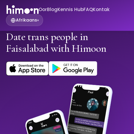
Oor
Blog
Kennis Hub
FAQ
Kontak
Afrikaans
▾
Date trans people in
Faisalabad with Himoon