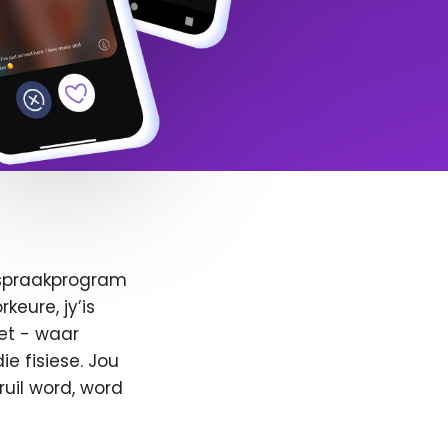
afspraakprogram
keure, jy’is
et - waar
e fisiese. Jou
ruil word, word