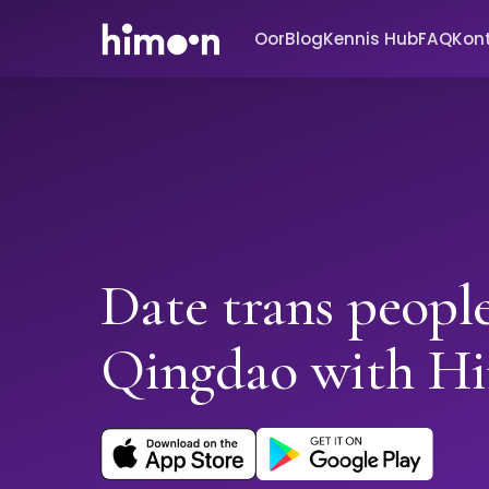
Oor
Blog
Kennis Hub
FAQ
Kon
Date trans people
Qingdao with H