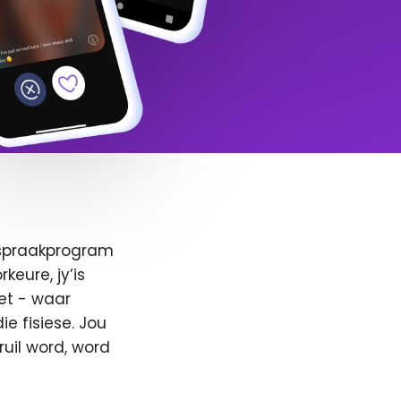
afspraakprogram
keure, jy’is
et - waar
e fisiese. Jou
ruil word, word