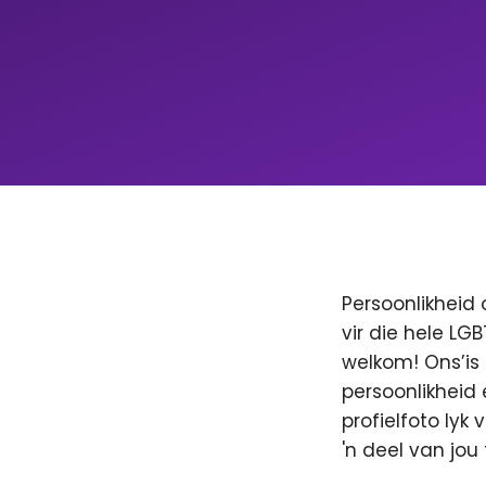
Persoonlikheid 
vir die hele LG
welkom! Ons’is
persoonlikheid 
profielfoto lyk
'n deel van jo