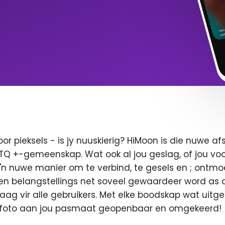
oor pieksels - is jy nuuskierig? HiMoon is die nuwe 
BTQ +-gemeenskap. Wat ook al jou geslag, of jou voor
 'n nuwe manier om te verbind, te gesels en ; ontmo
en belangstellings net soveel gewaardeer word as di
 vaag vir alle gebruikers. Met elke boodskap wat uitge
u foto aan jou pasmaat geopenbaar en omgekeerd!