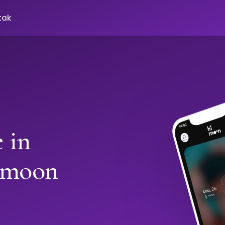
tak
 in
imoon