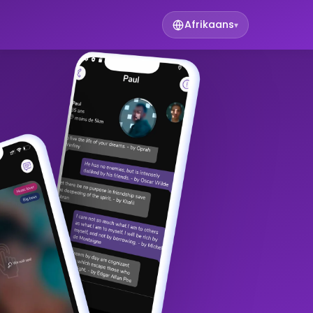
Afrikaans
▾