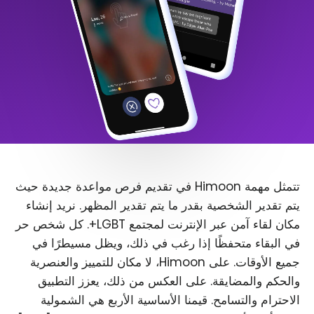
تتمثل مهمة Himoon في تقديم فرص مواعدة جديدة حيث
يتم تقدير الشخصية بقدر ما يتم تقدير المظهر. نريد إنشاء
مكان لقاء آمن عبر الإنترنت لمجتمع LGBT+. كل شخص حر
في البقاء متحفظًا إذا رغب في ذلك، ويظل مسيطرًا في
جميع الأوقات. على Himoon، لا مكان للتمييز والعنصرية
والحكم والمضايقة. على العكس من ذلك، يعزز التطبيق
الاحترام والتسامح. قيمنا الأساسية الأربع هي الشمولية