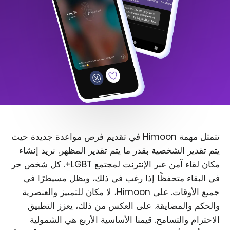
تتمثل مهمة Himoon في تقديم فرص مواعدة جديدة حيث
يتم تقدير الشخصية بقدر ما يتم تقدير المظهر. نريد إنشاء
مكان لقاء آمن عبر الإنترنت لمجتمع LGBT+. كل شخص حر
في البقاء متحفظًا إذا رغب في ذلك، ويظل مسيطرًا في
جميع الأوقات. على Himoon، لا مكان للتمييز والعنصرية
والحكم والمضايقة. على العكس من ذلك، يعزز التطبيق
الاحترام والتسامح. قيمنا الأساسية الأربع هي الشمولية