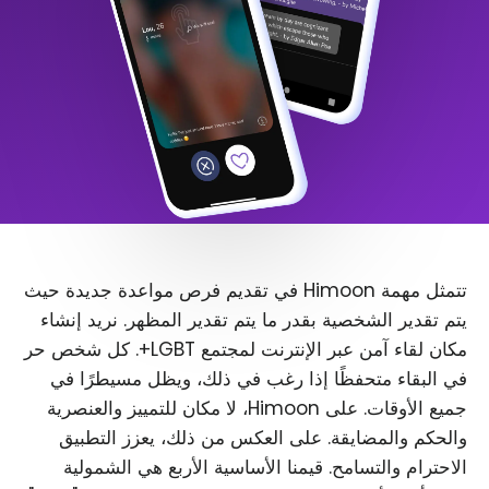
تتمثل مهمة Himoon في تقديم فرص مواعدة جديدة حيث
يتم تقدير الشخصية بقدر ما يتم تقدير المظهر. نريد إنشاء
مكان لقاء آمن عبر الإنترنت لمجتمع LGBT+. كل شخص حر
في البقاء متحفظًا إذا رغب في ذلك، ويظل مسيطرًا في
جميع الأوقات. على Himoon، لا مكان للتمييز والعنصرية
والحكم والمضايقة. على العكس من ذلك، يعزز التطبيق
الاحترام والتسامح. قيمنا الأساسية الأربع هي الشمولية